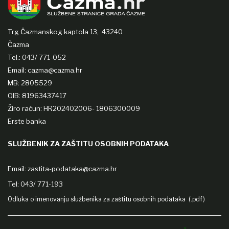
Trg Čazmanskog kaptola 13,
43240
Čazma
Tel.: 043/ 771-052
Email: cazma@cazma.hr
MB: 2805529
OIB: 81963437417
Žiro račun: HR202402006- 1806300009
Erste banka
SLUŽBENIK ZA ZAŠTITU OSOBNIH PODATAKA
Email:
zastita-podataka@cazma.hr
Tel: 043/ 771-193
Odluka o imenovanju službenika za zaštitu osobnih podataka (.pdf)