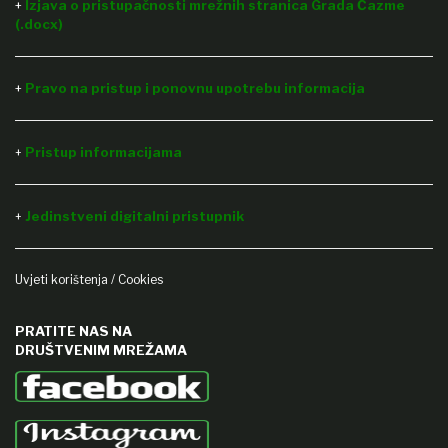
+
Izjava o pristupačnosti mrežnih stranica Grada Čazme
(.docx)
+
Pravo na pristup i ponovnu upotrebu informacija
Pristup informacijama
+
Jedinstveni digitalni pristupnik
+
Uvjeti korištenja / Cookies
PRATITE NAS NA
DRUŠTVENIM MREŽAMA