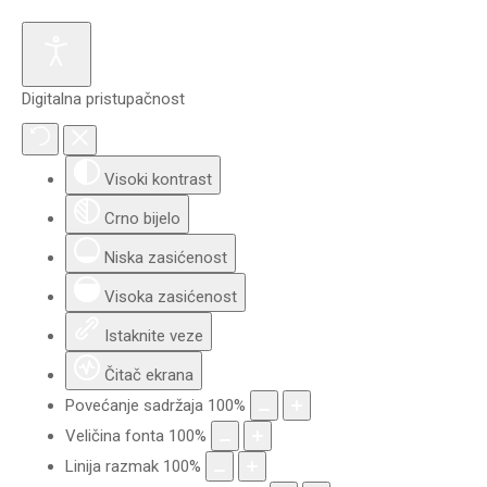
Digitalna pristupačnost
Visoki kontrast
Crno bijelo
Niska zasićenost
Visoka zasićenost
Istaknite veze
Čitač ekrana
Povećanje sadržaja
100
%
Veličina fonta
100
%
Linija razmak
100
%