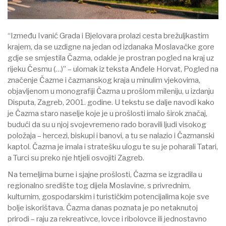
“Između Ivanić Grada i Bjelovara prolazi cesta brežuljkastim
krajem, da se uzdigne na jedan od izdanaka Moslavačke gore
gdje se smjestila Čazma, odakle je prostran pogled na kraj uz
rijeku Česmu (…)” – ulomak iz teksta Anđele Horvat, Pogled na
značenje Čazme i čazmanskog kraja u minulim vjekovima,
objavljenom u monografiji Čazma u prošlom mileniju, u izdanju
Disputa, Zagreb, 2001. godine. U tekstu se dalje navodi kako
je Čazma staro naselje koje je u prošlosti imalo širok značaj,
budući da su u njoj svojevremeno rado boravili ljudi visokog
položaja – hercezi, biskupi i banovi, a tu se nalazio i Čazmanski
kaptol. Čazma je imala i stratešku ulogu te su je poharali Tatari,
a Turci su preko nje htjeli osvojiti Zagreb.
Na temeljima burne i sjajne prošlosti, Čazma se izgradila u
regionalno središte tog dijela Moslavine, s privrednim,
kulturnim, gospodarskim i turističkim potencijalima koje sve
bolje iskorištava. Čazma danas poznata je po netaknutoj
prirodi – raju za rekreativce, lovce i ribolovce ili jednostavno