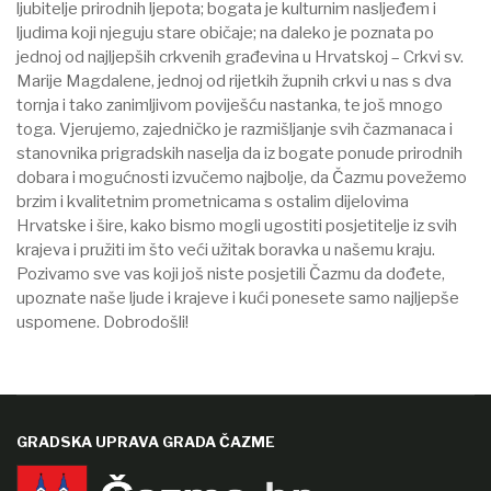
ljubitelje prirodnih ljepota; bogata je kulturnim nasljeđem i
ljudima koji njeguju stare običaje; na daleko je poznata po
jednoj od najljepših crkvenih građevina u Hrvatskoj – Crkvi sv.
Marije Magdalene, jednoj od rijetkih župnih crkvi u nas s dva
tornja i tako zanimljivom poviješću nastanka, te još mnogo
toga. Vjerujemo, zajedničko je razmišljanje svih čazmanaca i
stanovnika prigradskih naselja da iz bogate ponude prirodnih
dobara i mogućnosti izvučemo najbolje, da Čazmu povežemo
brzim i kvalitetnim prometnicama s ostalim dijelovima
Hrvatske i šire, kako bismo mogli ugostiti posjetitelje iz svih
krajeva i pružiti im što veći užitak boravka u našemu kraju.
Pozivamo sve vas koji još niste posjetili Čazmu da dođete,
upoznate naše ljude i krajeve i kući ponesete samo najljepše
uspomene. Dobrodošli!
GRADSKA UPRAVA GRADA ČAZME