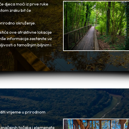
e djeca moći iz prve ruke
istom zraku bit će
 prirodno okruženje.
tića ove atraktivne lokacije
iše informacija zastanite uz
ivosti o tamošnjim biljnim i
oditi vrijeme u prirodnom
h značajnih točaka i elemenata