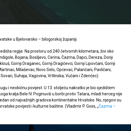
tske u Bjelovarsko – bilogorskoj županiji.
dišta regije. Na prostoru od 240 četvornih kilometara, živi oko
ndigole, Bojana, Bosiljevo, Cerina, Čazma, Dapci, Dereza, Donji
klouš, Gornji Draganec, Gornji Dragičevci, Gornji Lipovčani, Gornji
artinac, Milaševac, Novo Selo, Općevac, Palančani, Pavličani,
 Sovari, Suhaja, Vagovina, Vrtlinska, Vučani i Zdenčec).
gu i neobičnu povijest. U 13. stoljeću nakratko je bio sjedištem
 kralja Bele IV. Poginuvši u borbi protiv Tatara, mladi herceg nije
 jedan od najvažnijih gradova kontinentalne Hrvatske. No, njegovi su
hrvatske povijesti i kulturne baštine. (Vladimir P. Goss, „
Čazma –