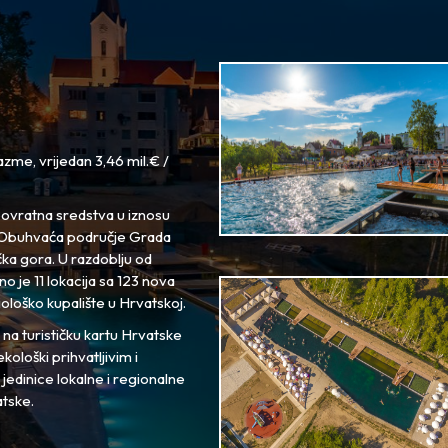
zme, vrijedan 3,46 mil.€ /
ovratna sredstva u iznosu
U. Obuhvaća područje Grada
a gora. U razdoblju od
o je 11 lokacija sa 123 nova
iološko kupalište u Hrvatskoj.
na turističku kartu Hrvatske
ološki prihvatljivim i
 jedinice lokalne i regionalne
tske.