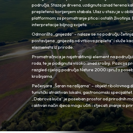
područja. Staza je drvena, uzdignuta iznad terena ka
prepleteno korijenjem stabala. Ulaz u stazu je u obli
platformom za promatranje ptica i ostalih životinja.
interpretacije biljnog svijeta.
Odmorišta „gnijezda“ – nalaze se na području četinja
postavljena „gnijezda od vrbova pripleta“ i služe kao
elemenata iz prirode.
Promatračnica je najatraktivniji element na područj
roda, te je podignuta visoko iznad krošnji. Pozicij
razgled cijelog područja Nature 2000 i pruža pose
krošnjama.
Pečenjara „Šaran na rašljama“ – objekt ribolovnog dr
turistički atraktivan lokalni, gastronomski specijalitet.
„Dabrova kuća“ je poseban prostor od prirodnih ma
i aktivan način djeca mogu učiti i stjecati znanje o prir