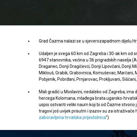
Grad Čazma nalazi se u sjeverozapadnom dijelu Hrva
Udaljen je svega 60 km od Zagreba i 30-ak km od sre
6947 stanovnika, većina u 36 prigradskih naselja (A
Draganec, Donji Dragičevci, Donji Lipovčani, Donji Mi
Miklouš, Grabik, Grabovnica, Komuševac, Marčani, M
Pobjenik, Pobrđani, Prnjarovac, Prokljuvani, Sišćani,
Mali gradić u Moslavini, nedaleko od Zagreba, ima du
hercega Kolomana, mlađega brata ugarsko-hrvatskoga
uspio ostvariti veliki naum koji bi od Čazme stvorio
tragovi još uvijek prisutni i izazov su za istraživače 
zaboravljena hrvatska prijestolnica
“)