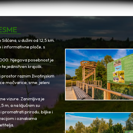
ESME
 Sišćana, u dužini od 12,5 km.
e i informativne ploče, s
 2000. Njegova posebnost je
 te jedinstven krajolik.
i prostor raznim životinjskim
tice močvarice, srne, jeleni
ne vizure. Zanimljiva je
2,5 m, a na ključnim su
 promatrati prirodu, biljke i
lizacijom i oznakama
titelja.