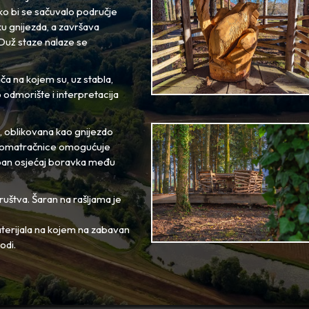
ko bi se sačuvalo područje
ku gnijezda, a završava
 Duž staze nalaze se
ča na kojem su, uz stabla,
 odmorište i interpretacija
u, oblikovana kao gnijezdo
a promatračnice omogućuje
ban osjećaj boravka među
uštva. Šaran na rašljama je
terijala na kojem na zabavan
odi.