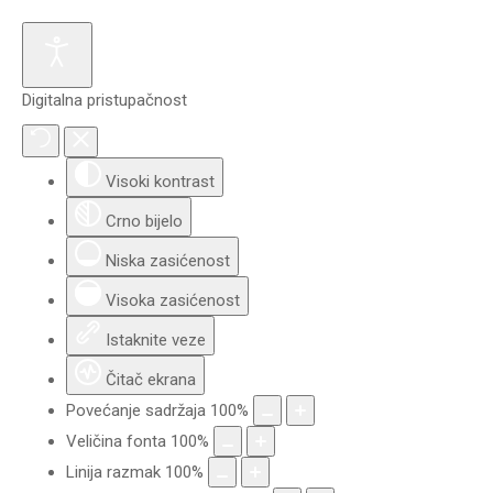
Digitalna pristupačnost
Visoki kontrast
Crno bijelo
Niska zasićenost
Visoka zasićenost
Istaknite veze
Čitač ekrana
Povećanje sadržaja
100
%
Veličina fonta
100
%
Linija razmak
100
%