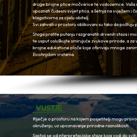
druge brojne ptice močvarice te vodozemce. Vaša ć
upoznati čudesni svijet ptica, a šetnja na svježem i č
blagotvorna za cijelu obitelj.
Svi zahvati u prostoru oblikovani su tako da poštuju
Stoga pratite putanju razgranatih drvenih staza i mos
te usput osluškujte smirujuće zvukove prirode, a za v
brojne edukativne ploče koje otkrivaju mnoge zanimlj
životinjskim vrstama.
VUSTJE
Riječ je o prostoru na kojem posjetitelji mogu prov
okruženju, uz upoznavanje prirodne raznolikosti.
Sastoji se od interpretacijske staze koja vodi do svi