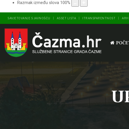
Razmak između slova
100
%
SAVJETOVANJE S JAVNOŠĆU
ASSET LISTA
ITRANSPARENTNOST
ARH
POČE
U