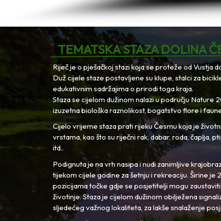
TEMATSKA STAZA DOLINA Č
Riječ je o pješačkoj stazi koja se proteže od Vustja do
Duž cijele staze postavljene su klupe, stalci za bicikl
edukativnim sadržajima o prirodi toga kraja.
Staza se cijelom dužinom nalazi u području Nature
izuzetna biološka raznolikost, bogatstvo flore i faune
Cijelo vrijeme staza prati rijeku Česmu koja je životn
vrstama, kao što su riječni rak, dabar, roda, čaplja, p
itd..
Podignuta je na vrh nasipa i nudi zanimljive krajobraz
tijekom cijele godine za šetnju i rekreaciju. Širine je 
pozicijama točke gdje se posjetitelji mogu zaustaviti i
životinje. Staza je cijelom dužinom obilježena signa
sljedećeg važnog lokaliteta, za lakše snalaženje posje