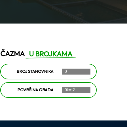
ČAZMA
U BROJKAMA
BROJ STANOVNIKA
0
POVRŠINA GRADA
0km2