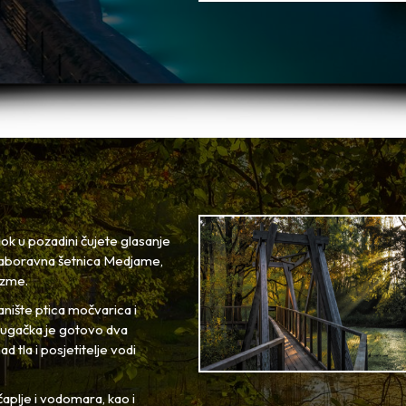
ok u pozadini čujete glasanje
ezaboravna šetnica Medjame,
azme.
nište ptica močvarica i
ugačka je gotovo dva
d tla i posjetitelje vodi
 čaplje i vodomara, kao i