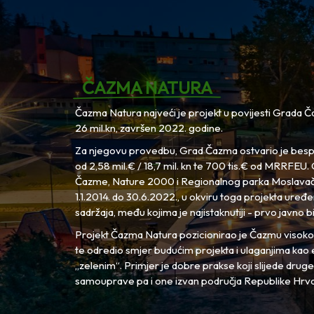
ČAZMA NATURA
Čazma Natura najveći je projekt u povijesti Grada Ča
26 mil.kn, završen 2022. godine.
Za njegovu provedbu, Grad Čazma ostvario je besp
od 2,58 mil.€ / 18,7 mil. kn te 700 tis.€ od MRRFE
Čazme, Nature 2000 i Regionalnog parka Moslavačk
1.1.2014. do 30.6.2022., u okviru toga projekta uređen
sadržaja, među kojima je najistaknutiji - prvo javno b
Projekt Čazma Natura pozicionirao je Čazmu visoko 
te odredio smjer budućim projekta i ulaganjima kao ek
„zelenim“. Primjer je dobre prakse koji slijede druge
samouprave pa i one izvan područja Republike Hrva