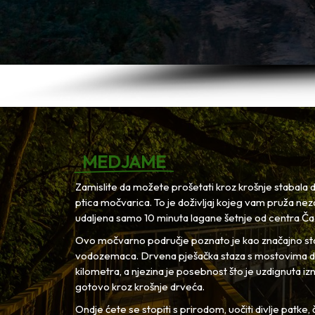
MEDJAME
Zamislite da možete prošetati kroz krošnje stabala d
ptica močvarica. To je doživljaj kojeg vam pruža n
udaljena samo 10 minuta lagane šetnje od centra Č
Ovo močvarno područje poznato je kao značajno sta
vodozemaca. Drvena pješačka staza s mostovima d
kilometra, a njezina je posebnost što je uzdignuta izna
gotovo kroz krošnje drveća.
Ondje ćete se stopiti s prirodom, uočiti divlje patke,