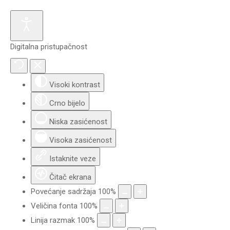
Digitalna pristupačnost
Visoki kontrast
Crno bijelo
Niska zasićenost
Visoka zasićenost
Istaknite veze
Čitač ekrana
Povećanje sadržaja
100
%
Veličina fonta
100
%
Linija razmak
100
%