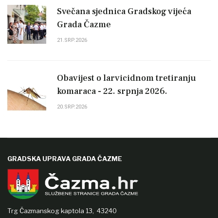
Svečana sjednica Gradskog vijeća
Grada Čazme
21.SRP.2026
Obavijest o larvicidnom tretiranju
komaraca - 22. srpnja 2026.
20.SRP.2026
GRADSKA UPRAVA GRADA ČAZME
Trg Čazmanskog kaptola 13,
43240