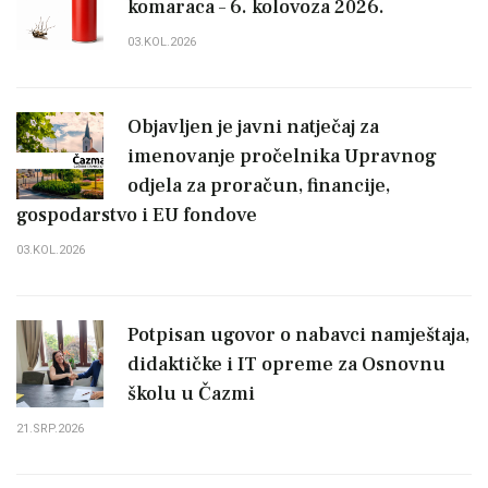
komaraca – 6. kolovoza 2026.
03.KOL.2026
Objavljen je javni natječaj za
imenovanje pročelnika Upravnog
odjela za proračun, financije,
gospodarstvo i EU fondove
03.KOL.2026
Potpisan ugovor o nabavci namještaja,
didaktičke i IT opreme za Osnovnu
školu u Čazmi
21.SRP.2026