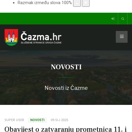
Razmak između slova
100
%
NOVOSTI
Novosti iz Čazme
SUPER USER
NOVOSTI
09.SIJ.2025
Obavijest o zatvaranju prometnica 11. i