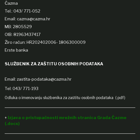
Čazma
Tel.: 043/ 771-052
Email: cazma@cazma.hr
MB: 2805529
OIB: 81963437417
Žiro račun: HR202402006- 1806300009
Erste banka
SLUŽBENIK ZA ZAŠTITU OSOBNIH PODATAKA
Email:
zastita-podataka@cazma.hr
Tel: 043/ 771-193
Odluka o imenovanju službenika za zaštitu osobnih podataka (.pdf)
+
Izjava o pristupačnosti mrežnih stranica Grada Čazme
(.docx)