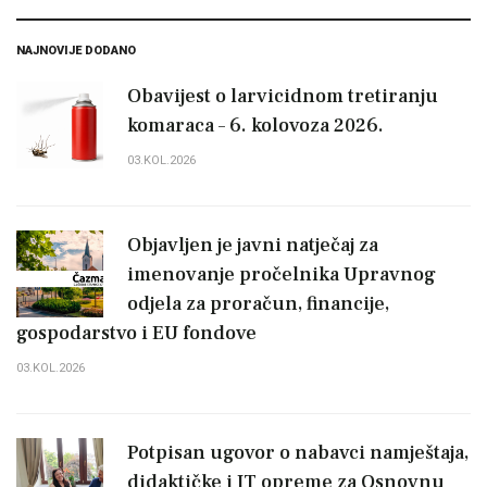
NAJNOVIJE DODANO
Obavijest o larvicidnom tretiranju
komaraca – 6. kolovoza 2026.
03.KOL.2026
Objavljen je javni natječaj za
imenovanje pročelnika Upravnog
odjela za proračun, financije,
gospodarstvo i EU fondove
03.KOL.2026
Potpisan ugovor o nabavci namještaja,
didaktičke i IT opreme za Osnovnu