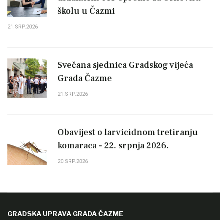
školu u Čazmi
21.SRP.2026
Svečana sjednica Gradskog vijeća
Grada Čazme
21.SRP.2026
Obavijest o larvicidnom tretiranju
komaraca - 22. srpnja 2026.
20.SRP.2026
GRADSKA UPRAVA GRADA ČAZME