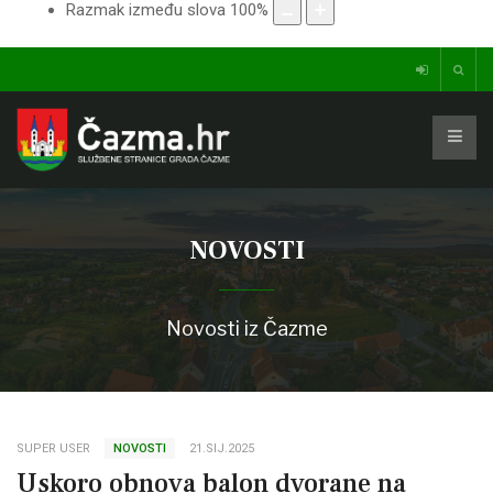
Razmak između slova
100
%
NOVOSTI
Novosti iz Čazme
SUPER USER
NOVOSTI
21.SIJ.2025
Uskoro obnova balon dvorane na