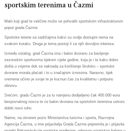
sportskim terenima u Čazmi
Malo koji grad te veličine može se pohvaliti sportskom infrastrukturom
poput grada Čazme.
Sportske terene sa sadržajima kakvi su ovdje dostupni nema na
svakom koraku. Druga je tema postoji li za njih dovoljno interesa.
Između ostalog, grad Čazma ima i balon dvoranu za bavljenje
sezonskim sportovima tijekom cijele godine, koja je i te kako dobro
došla u vrijeme dok se naknada za korištenje školsko – sportske
dvorane morala plaćati i to u značajnim iznosima. Naravno, tijek
vremena učinio je svoje te je kucnuo čas za kvalitetnu i potpunu
obnovu.
Srećom, gradu Čazmi je za tu namjenu dodijeljeno čak 400.000 eura
bespovratnog novca te će balon dvorana na sportskim terenima uskoro
dobiti novo ruho.
Naime, na otvoreni poziv Ministarstva turizma i sporta, Razvojna
Agencija Čazma, u ime prijavitelja Grada Čazme pripremila je i prijavila
projekt Rekonstrukcije sportske građevine, odnosno sportskog balona u