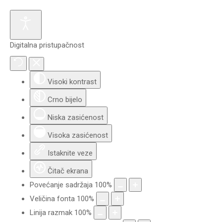
Digitalna pristupačnost
Visoki kontrast
Crno bijelo
Niska zasićenost
Visoka zasićenost
Istaknite veze
Čitač ekrana
Povećanje sadržaja
100
%
Veličina fonta
100
%
Linija razmak
100
%