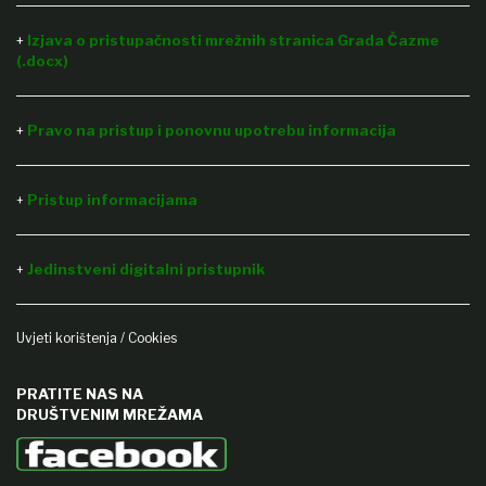
+
Izjava o pristupačnosti mrežnih stranica Grada Čazme
(.docx)
+
Pravo na pristup i ponovnu upotrebu informacija
Pristup informacijama
+
Jedinstveni digitalni pristupnik
+
Uvjeti korištenja / Cookies
PRATITE NAS NA
DRUŠTVENIM MREŽAMA