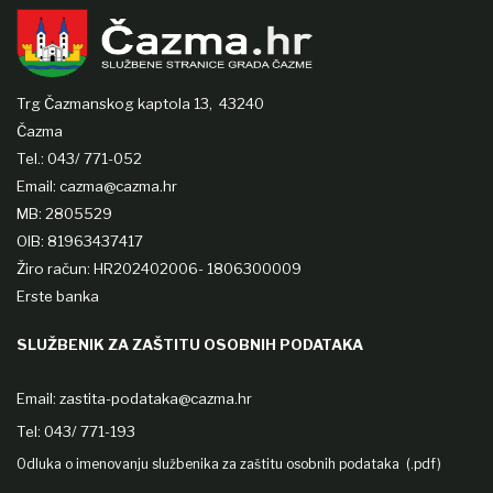
Trg Čazmanskog kaptola 13,
43240
Čazma
Tel.: 043/ 771-052
Email: cazma@cazma.hr
MB: 2805529
OIB: 81963437417
Žiro račun: HR202402006- 1806300009
Erste banka
SLUŽBENIK ZA ZAŠTITU OSOBNIH PODATAKA
Email:
zastita-podataka@cazma.hr
Tel: 043/ 771-193
Odluka o imenovanju službenika za zaštitu osobnih podataka (.pdf)