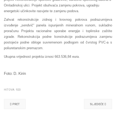
Omladinskoj ulici. Projekt obuhvaća zamjenu pokrova, ugradnju
energetski učinkovite rasvjete te zamjenu podova.
Zahvat rekonstrukcije zidnog i krovnog pokrova podrazumijeva
izvođenje „sendvič“ panela ispunjenih mineralnom vunom, sukladno
proračunu Projekta racionalne uporabe energije i toplinske zaštite
zgrade. Rekonstrukcija podne konstrukcije podrazumijeva zamjenu
postojeće podne obloge suvremenom podlogom od čvrstog PVC-a s
poliuretanskim premazom.
Ukupna vrijednost projekta iznosi 663.536,84 eura.
Foto: D. Kirin
HITOVA: 920
PRET
SLJEDEĆE